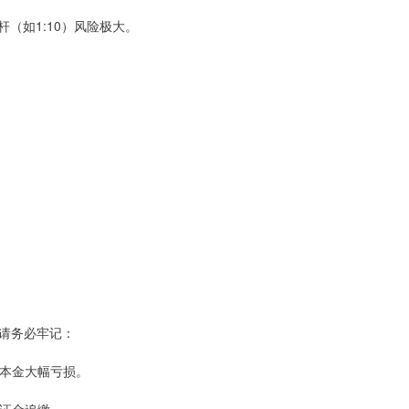
杠杆（如1:10）风险极大。
请务必牢记：
致本金大幅亏损。