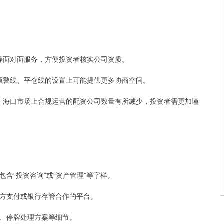
划转等面对面服务，方便投资者核实公司资质。
台在预警线、平仓线的设置上可能提供更多协商空间。
整治，海口市场上合规运营的配资公司数量有所减少，投资者需更加谨
包含“投资咨询”或“资产管理”等字样。
第三方支付或银行存管合作的平台。
规则、停牌处理方案等细节。