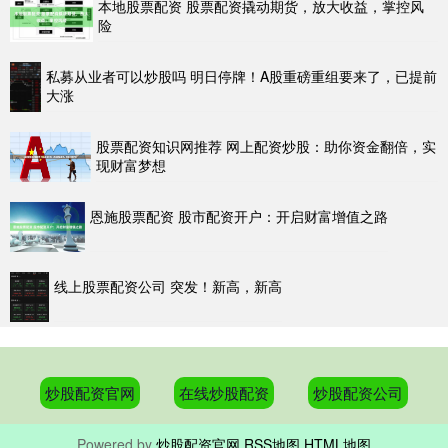
本地股票配资 股票配资撬动期货，放大收益，掌控风
险
私募从业者可以炒股吗 明日停牌！A股重磅重组要来了，已提前
大涨
股票配资知识网推荐 网上配资炒股：助你资金翻倍，实
现财富梦想
恩施股票配资 股市配资开户：开启财富增值之路
线上股票配资公司 突发！新高，新高
炒股配资官网
在线炒股配资
炒股配资公司
Powered by
炒股配资官网
RSS地图
HTML地图