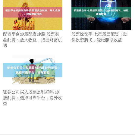
配资平台炒股配资炒股 股票实
股票操盘手 七星股票配资：助
盘配资：放大收益，把握财富机
你投资腾飞，轻松赚取收益
遇
证券公司买入股票是利好吗 炒
股配资：选择可靠平台，提升收
益