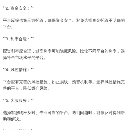
**2. 资金安全：**
平台应提供第三方托管，确保资金安全。避免选择资金托管不明确的
平台。
**3. 利率合理：**
配资利率应合理，过高利率可能隐藏风险。比较不同平台的利率，选
择符合市场水平的平台。
**4. 风控措施：**
平台应有完善的风控措施，如止损线、预警机制等。选择风控措施完
善的平台，降低爆仓风险。
**5. 客服服务：**
选择客服响应及时、专业可靠的平台。遇到问题时，能够及时得到帮
助和解决。