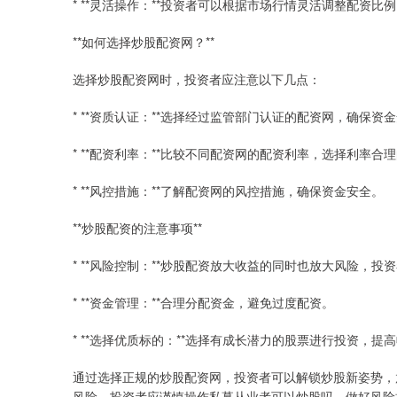
* **灵活操作：**投资者可以根据市场行情灵活调整配资比
**如何选择炒股配资网？**
选择炒股配资网时，投资者应注意以下几点：
* **资质认证：**选择经过监管部门认证的配资网，确保资
* **配资利率：**比较不同配资网的配资利率，选择利率合
* **风控措施：**了解配资网的风控措施，确保资金安全。
**炒股配资的注意事项**
* **风险控制：**炒股配资放大收益的同时也放大风险，投
* **资金管理：**合理分配资金，避免过度配资。
* **选择优质标的：**选择有成长潜力的股票进行投资，提
通过选择正规的炒股配资网，投资者可以解锁炒股新姿势，
风险，投资者应谨慎操作私募从业者可以炒股吗，做好风险