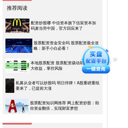
推荐阅读
配资炒股哪 中信资本旗下信宸资本加
码麦当劳中国，官方回应来了
股票配资资金安全吗 股票配资最全攻
略：新手小白必看！
本地股票配资 股票配资撬动期货，放
大收益，掌控风险
私募从业者可以炒股吗 明日停牌！A股重磅重组
要来了，已提前大涨
股票配资知识网推荐 网上配资炒股：助
你资金翻倍，实现财富梦想