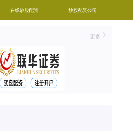
在线炒股配资
炒股配资公司
更多