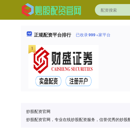
正规配资平台排行
已收录
999
+家平台
炒股配资官网
炒股配资官网，专业在线炒股配资服务，信誉优秀的炒股