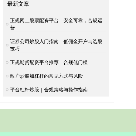
最新文章
正规网上股票配资平台，安全可靠，合规运
营
证券公司炒股入门指南：低佣金开户与选股
技巧
正规期货配资平台推荐，合规低门槛
散户炒股加杠杆的常见方式与风险
平台杠杆炒股｜合规策略与操作指南