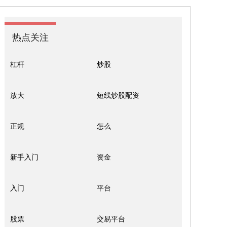
热点关注
杠杆
炒股
放大
短线炒股配资
正规
怎么
新手入门
资金
入门
平台
股票
交易平台