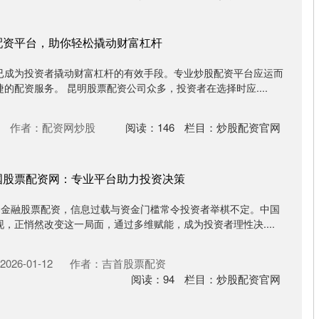
配资平台，助你轻松撬动财富杠杆
已成为投资者撬动财富杠杆的有效手段。专业炒股配资平台应运而
的配资服务。 昆明股票配资公司众多，投资者在选择时应....
作者：配资网炒股
阅读：
146
栏目：
炒股配资官网
国股票配资网：专业平台助力投资决策
网金融股票配资，信息过载与资金门槛常令投资者举棋不定。中国
，正悄然改变这一局面，通过多维赋能，成为投资者理性决....
026-01-12
作者：吉首股票配资
阅读：
94
栏目：
炒股配资官网