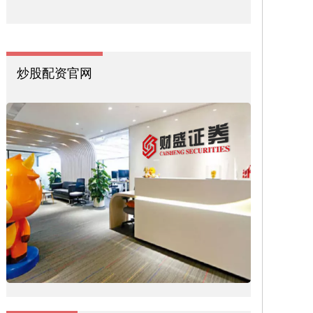
炒股配资官网