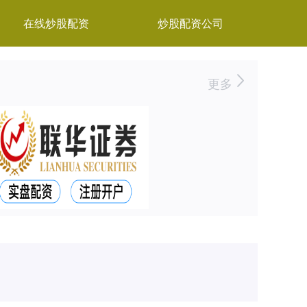
在线炒股配资
炒股配资公司
更多