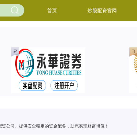
首页
炒股配资官网
配资公司。提供安全稳定的资金配备，助您实现财富增值！