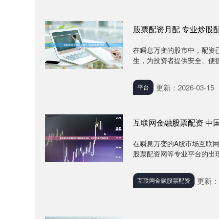
股票配资月配 专业炒股
在瞬息万变的股市中，配资
生，为投资者提供安全、便捷
更新：2026-03-15
平台
互联网金融股票配资 中
在瞬息万变的A股市场互联
股票配资网等专业平台的出现
更新：2
互联网金融股票配资