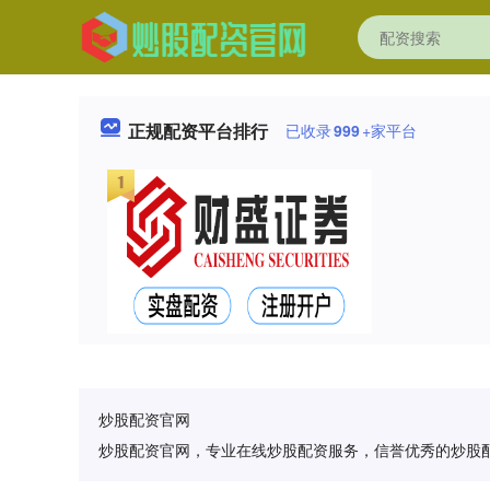
正规配资平台排行
已收录
999
+家平台
炒股配资官网
炒股配资官网，专业在线炒股配资服务，信誉优秀的炒股