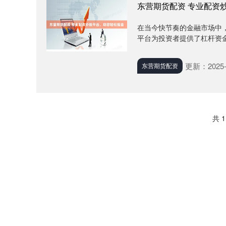
东营期货配资 专业配资
在当今快节奏的金融市场中
平台为投资者提供了杠杆资金
更新：2025-
东营期货配资
共 