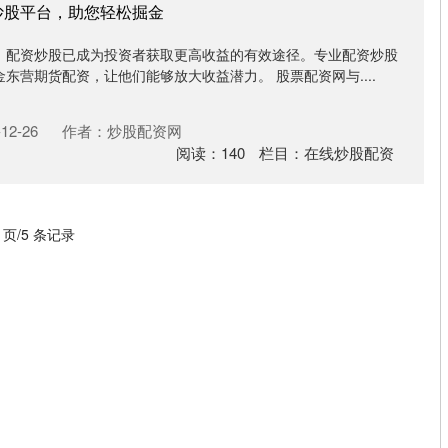
炒股平台，助您轻松掘金
，配资炒股已成为投资者获取更高收益的有效途径。专业配资炒股
东营期货配资，让他们能够放大收益潜力。 股票配资网与....
12-26
作者：炒股配资网
阅读：
140
栏目：
在线炒股配资
1 页/5 条记录