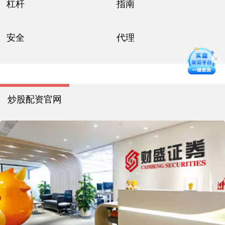
杠杆
指南
安全
代理
炒股配资官网