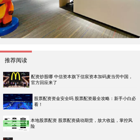
推荐阅读
配资炒股哪 中信资本旗下信宸资本加码麦当劳中国，
官方回应来了
股票配资资金安全吗 股票配资最全攻略：新手小白必
看！
本地股票配资 股票配资撬动期货，放大收益，掌控风
险