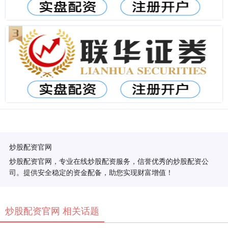
炒股配资官网
炒股配资官网，专业在线炒股配资服务，信誉优秀的炒股配资公
司。提供安全稳定的资金配备，助您实现财富增值！
炒股配资官网 相关话题